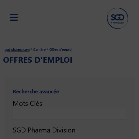
Skip
to
main
»
»
sgd-pharma.com
Carrière
Offres d'emploi
content
OFFRES D'EMPLOI
Recherche avancée
Mots Clés
SGD Pharma Division