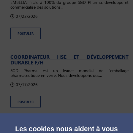
EMBELIA, filiale à 100% du groupe SGD Pharma, développe et
commercialise des solutions...
07/22/2026
POSTULER
COORDINATEUR HSE ET DÉVELOPPEMENT
DURABLE F/H
SGD Pharma est un leader mondial de l’emballage
pharmaceutique en verre. Nous développons des...
07/17/2026
POSTULER
INGÉNIEUR QUALITÉ CLIENT H/F
Les cookies nous aident à vous