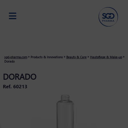
Skip
to
main
content
»
»
»
»
sgd-pharma.com
Products & Innovations
Beauty & Care
Hautpflege & Make-up
Dorado
DORADO
Ref. 60213