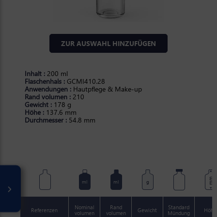
ZUR AUSWAHL HINZUFÜGEN
Inhalt :
200 ml
Flaschenhals :
GCMI410.28
Anwendungen :
Hautpflege & Make-up
Rand volumen :
210
Gewicht :
178 g
Höhe :
137.6 mm
Durchmesser :
54.8 mm
mm
ml
ml
g
Nominal
Rand
Standard
Referenzen
Gewicht
Höhe
volumen
volumen
Mündung