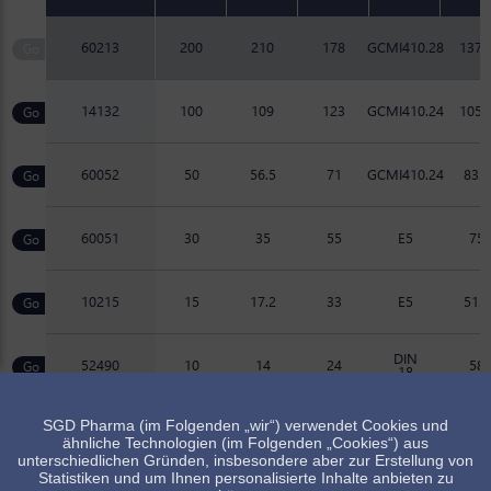
60213
200
210
178
GCMI410.28
137.
14132
100
109
123
GCMI410.24
105.
60052
50
56.5
71
GCMI410.24
83.1
60051
30
35
55
E5
75
10215
15
17.2
33
E5
51.5
DIN
52490
10
14
24
58
18
SGD Pharma (im Folgenden „wir“) verwendet Cookies und
Artikel verfügbar, Minimalmenge beachten
ähnliche Technologien (im Folgenden „Cookies“) aus
Standard Artikel, Verfügbarkeit abhängig vom Lagerbestand
unterschiedlichen Gründen, insbesondere aber zur Erstellung von
Statistiken und um Ihnen personalisierte Inhalte anbieten zu