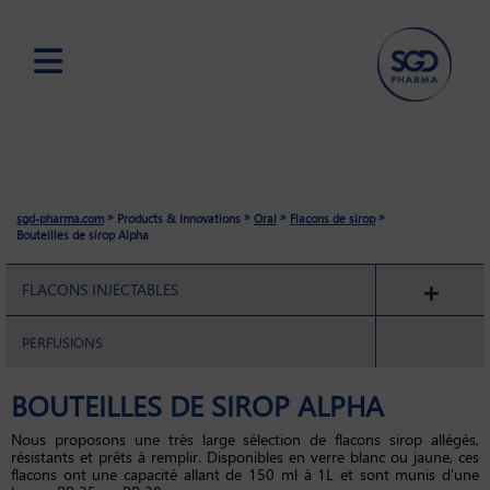
Skip
to
main
content
»
»
»
»
sgd-pharma.com
Products & Innovations
Oral
Flacons de sirop
Bouteilles de sirop Alpha
FLACONS INJECTABLES
PERFUSIONS
BOUTEILLES DE SIROP ALPHA
Nous proposons une très large sélection de flacons sirop allégés,
résistants et prêts à remplir. Disponibles en verre blanc ou jaune, ces
flacons ont une capacité allant de 150 ml à 1L et sont munis d’une