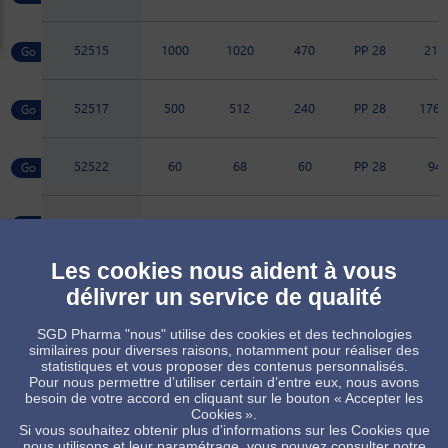
52515
1000
1020
470
PP 28
217
52517
500
512
240
PP 28
176.
52522
60
68
60
PP 28
94
52669
75
83
67
PP 28
95
Les cookies nous aident à vous
52728
45
52
49
PP 28
76
délivrer un service de qualité
SGD Pharma "nous" utilise des cookies et des technologies
89061
225
225
124
PP 28
135.
similaires pour diverses raisons, notamment pour réaliser des
statistiques et vous proposer des contenus personnalisés.
Pour nous permettre d’utiliser certain d’entre eux, nous avons
besoin de votre accord en cliquant sur le bouton « Accepter les
Produit sur commande, sous réserve de quantité minimum
Cookies ».
Produit standard, sous réserve des disponibilités de stock
Si vous souhaitez obtenir plus d’informations sur les Cookies que
nous utilisons et leur paramétrage, vous pouvez consulter notre