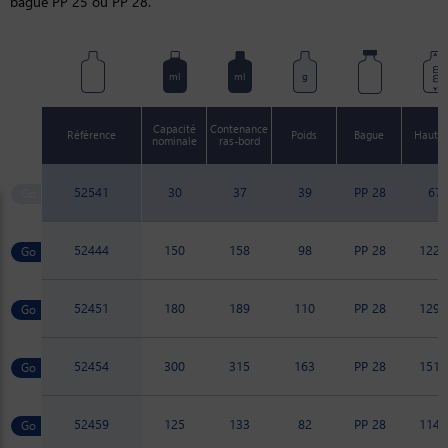
bague PP 25 ou PP 28.
mm
ml
ml
g
Capacité
Contenance
Référence
Poids
Bague
Haute
nominale
ras-bord
52541
30
37
39
PP 28
67
52444
150
158
98
PP 28
122.
52451
180
189
110
PP 28
129.
52454
300
315
163
PP 28
151.
52459
125
133
82
PP 28
114.