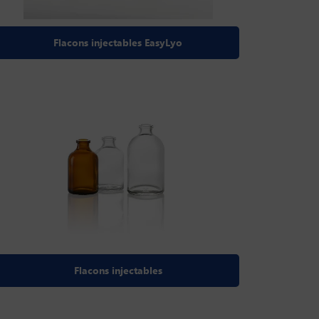
Flacons injectables EasyLyo
Flacons injectables