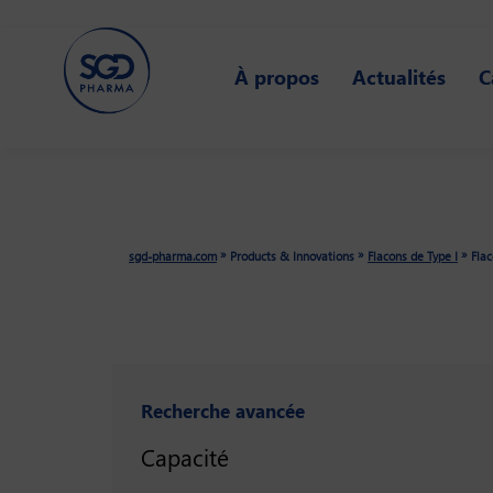
Skip
to
À propos
Actualités
C
main
content
»
»
»
sgd-pharma.com
Products & Innovations
Flacons de Type I
Flac
Recherche avancée
Capacité