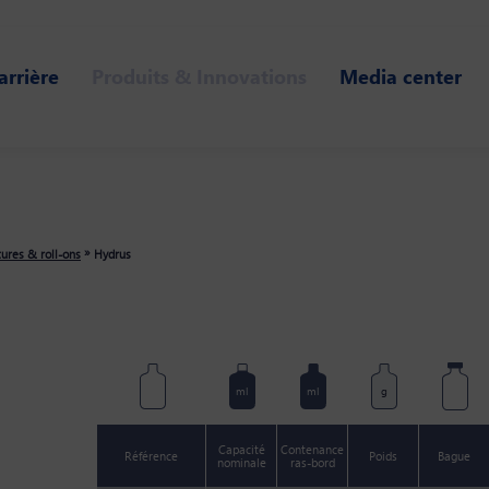
arrière
Produits & Innovations
Media center
»
ures & roll-ons
Hydrus
ml
ml
g
Capacité
Contenance
Référence
Poids
Bague
nominale
ras-bord