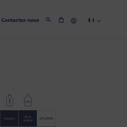
Contactez-nous
mm
mm
Ø ou
Hauteur
MTS/MTO
largeur