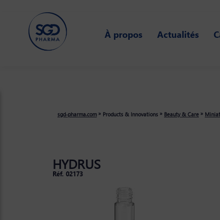
Skip
to
main
À propos
Actualités
C
content
»
»
»
sgd-pharma.com
Products & Innovations
Beauty & Care
Miniat
HYDRUS
Réf. 02173