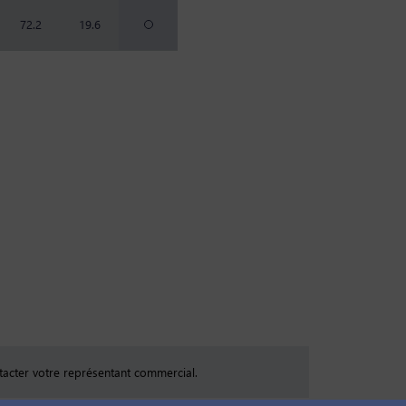
72.2
19.6
tacter votre représentant commercial.