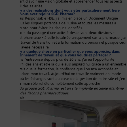
me permettent d’avoir une vision globale et appréhender tous les aspects
liés au travail des salariés.
Est ce qu’il y a des réalisations dont vous êtes particulièrement fière
depuis que vous avez rejoint SGD Pharma?
Lorsque j’étais Responsable HSE, j’ai mis en place un Document Unique
recensant tous les risques potentiels de l’usine et toutes les mesures à
mettre en oeuvre pour éviter les risques identifiés.
Egalement, lors du passage d’une activité desservant deux divisions -
parfumerie et pharmacie - à celle focalisée uniquement sur la pharmacie, j’ai
participé au travail de transition et à la formation du personnel puisque ceci
s’est parfois avéré nécessaire.
Est-ce qu’il y a quelque chose en particulier que vous appréciez dans
votre environnement de travail et que vous voudriez partager ?
Présente dans l’entreprise depuis plus de 20 ans, j’ai eu l’opportunité
d’évoluer au fil des ans et être là où je suis aujourd’hui grâce à un ensemble
de facteurs tels que la formation, la confiance que l’on m’a accordée et
l’autonomie dans mon travail. Aujourd’hui on travaille vraiment en ‘mode
participatif’ où les échanges sont au cœur de la gestion de notre site et j’en
suis ravie car mon rôle reflète complètement cette approche
*
SSV, filiale du groupe SGD Pharma, est un site implanté en Seine Maritime
dédié au tri des flacons pharmaceutiques.
Image portrait