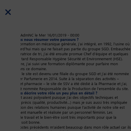
Skip
Soumis par
AdmNC
le
Mer 16/01/2019 - 00:00
Pouvez-vous nous résumer votre parcours ?
to
Après une formation en mécanique générale, j’ai intégré, en 1992, l’usine où
main
je suis aujourd’hui mais qui ne faisait pas partie du groupe SGD. Embauchée
content
comme opératrice de tri, j’ai été ensuite promue Chef d’équipe et quelques
années plus tard Responsable Hygiène Sécurité et Environnement (HSE).
Dans ce cadre, j’ai suivi une formation diplômante pour parfaire mon
expertise dans ce domaine.
Entre temps le site est devenu une filiale du groupe SGD et j’ai été nommée
Chef d’Atelier Parfumerie en 2014. Suite à la séparation des activités –
parfumerie et pharmacie – le site de SSV a été dédié à la Pharmacie et j’ai,
en 2016, été nommée Responsable de la Production de l’ensemble du site.
Pouvez-vous décrire votre rôle un peu plus en détail ?
Mon rôle est assez polyvalent puisque j’ai des objectifs techniques et
chiffrés très précis (qualité, productivité…) mais je suis aussi très impliquée
dans la gestion des relations humaines puisque l’activité de notre site est
essentiellement manuelle et réalisée par un personnel féminin. Les
conditions de travail et le bien-être sont très importants pour que la
productivité soit bonne.
Tous mes postes précédents m’aident beaucoup dans mon rôle actuel car ils