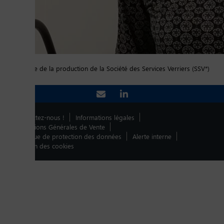
Fonction
Responsable de la production de la Société des Services Verriers (SSV*)
Contactez-nous !
Informations légales
Conditions Générales de Vente
Politique de protection des données
Alerte interne
Gestion des cookies