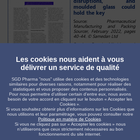
disruptions, and
moulded glass could
hold the key
Source:
Pharmaceutical
Manufacturing and Packing
Sourcer, February 2022, pages
40-44. © Samedan Ltd
Carole Grassi Mircich and
Jingwei Zhang at SGD Pharma,
Matthias Angelmaier at
Les cookies nous aident à vous
Syntegon, and Tim Wenzel at GILYOS
délivrer un service de qualité
Mitigating supply chain risk and safeguarding business continuity is
a high priority for parenteral drug manufacturers. In 2021, many
organisations faced worldwide constraints on Type I glass supply as
SGD Pharma "nous" utilise des cookies et des technologies
a result of a rise in global market demand. This shortage –
similaires pour diverses raisons, notamment pour réaliser des
particularly of tubular glass – impacted pharma,
statistiques et vous proposer des contenus personnalisés.
biopharma, and veterinary companies as well as both CMOs and
Pour nous permettre d’utiliser certain d’entre eux, nous avons
CDMOs. These shortages are expected to continue throughout
besoin de votre accord en cliquant sur le bouton « Accepter les
2022, prompting many to seek alternative packaging options – such
Cookies ».
as moulded glass vials – to alleviate the strain placed on their supply
Si vous souhaitez obtenir plus d’informations sur les Cookies que
chains and, therefore, to ensure the availability of their drug.
nous utilisons et leur paramétrage, vous pouvez consulter notre
Politique en matière de Cookies
.
Read the full article
here
.
Si vous ne cliquez pas sur « Accepter les cookies » nous
n’utiliserons que ceux strictement nécessaires au bon
fonctionnement du site internet.