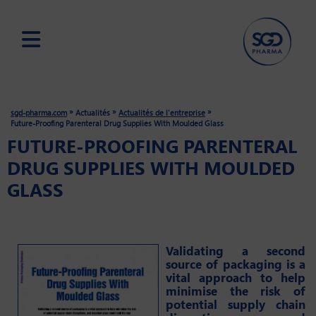
Skip
to
main
»
»
»
sgd-pharma.com
Actualités
Actualités de l'entreprise
content
Future-Proofing Parenteral Drug Supplies With Moulded Glass
FUTURE-PROOFING PARENTERAL
DRUG SUPPLIES WITH MOULDED
GLASS
Validating a second
source of packaging is a
vital approach to help
minimise the risk of
potential supply chain