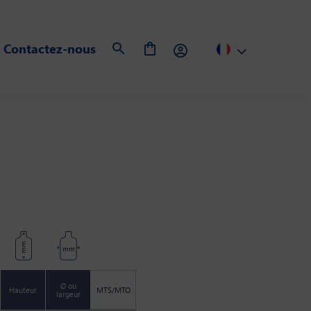
Contactez-nous
mm
mm
Ø ou
Hauteur
MTS/MTO
largeur