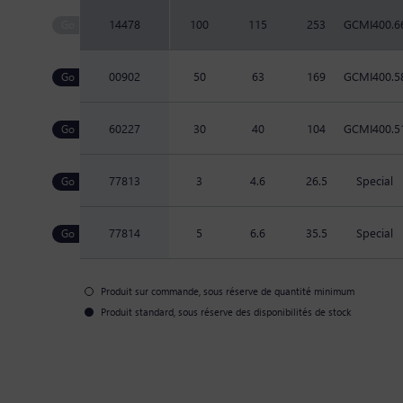
14478
100
115
253
GCMI400.6
00902
50
63
169
GCMI400.5
60227
30
40
104
GCMI400.5
77813
3
4.6
26.5
Special
77814
5
6.6
35.5
Special
Produit sur commande, sous réserve de quantité minimum
Produit standard, sous réserve des disponibilités de stock