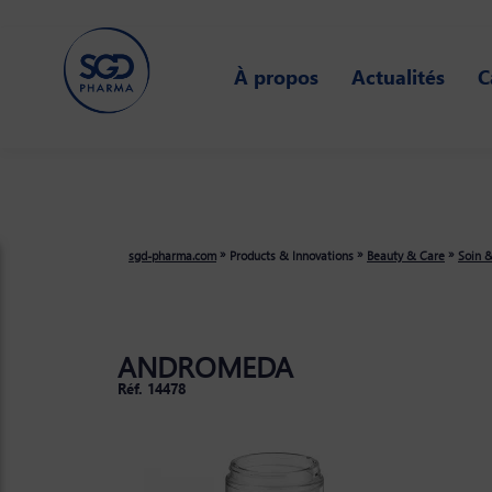
Skip
to
main
À propos
Actualités
C
content
»
»
»
sgd-pharma.com
Products & Innovations
Beauty & Care
Soin 
ANDROMEDA
Réf. 14478