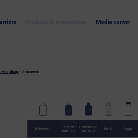
arrière
Produits & Innovations
Media center
»
& Maquillage
Andromeda
ml
ml
g
Capacité
Contenance
Référence
Poids
Bague
nominale
ras-bord