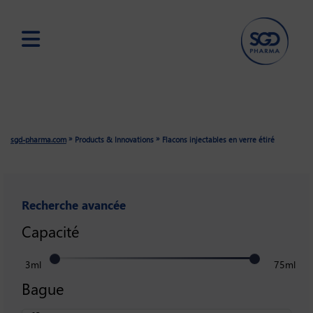
Skip
to
main
content
»
»
sgd-pharma.com
Products & Innovations
Flacons injectables en verre étiré
Recherche avancée
Capacité
3ml
75ml
Bague