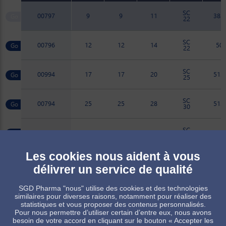
SC
00797
9
9
11
38.5
22
SC
00796
12
12
14
50
22
SC
00994
17
17
20
51.2
25
SC
00794
25
25
28
51.2
30
SC
00825
31
31
31
62.2
30
Les cookies nous aident à vous
SC
00832
36
36
38
72
30
délivrer un service de qualité
SC
SGD Pharma "nous" utilise des cookies et des technologies
00963
67
67
45
76
30
similaires pour diverses raisons, notamment pour réaliser des
statistiques et vous proposer des contenus personnalisés.
Pour nous permettre d’utiliser certain d’entre eux, nous avons
besoin de votre accord en cliquant sur le bouton « Accepter les
Produit sur commande, sous réserve de quantité minimum