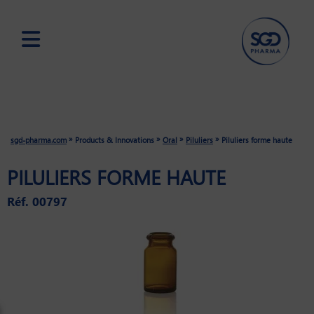
Skip
to
main
content
»
»
»
»
sgd-pharma.com
Products & Innovations
Oral
Piluliers
Piluliers forme haute
PILULIERS FORME HAUTE
Réf. 00797