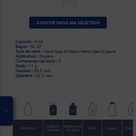
AJOUTER DANS MA SÉLECTION
Capacité :
9 ml
Bague :
SC 22
Type de verre :
Verre type III blanc, Verre type III jaune
Application :
Piluliers
Contenance ras-bord :
9
Poids :
11 g
Hauteur :
38.5 mm
Diamètre :
22.2 mm
mm
ml
ml
g
Capacité
Contenance
Référence
Poids
Bague
Haute
nominale
ras-bord