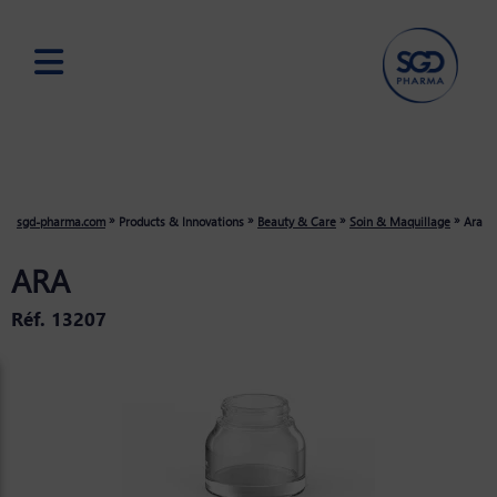
Skip
to
main
content
»
»
»
»
sgd-pharma.com
Products & Innovations
Beauty & Care
Soin & Maquillage
Ara
ARA
Réf. 13207