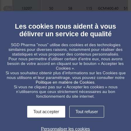
13207
50
58
115
GCMI400.40
51.2
Les cookies nous aident à vous
Produit sur commande, sous réserve de quantité minimum
délivrer un service de qualité
Produit standard, sous réserve des disponibilités de stock
SGD Pharma "nous" utilise des cookies et des technologies
similaires pour diverses raisons, notamment pour réaliser des
statistiques et vous proposer des contenus personnalisés.
Pour nous permettre d’utiliser certain d’entre eux, nous avons
besoin de votre accord en cliquant sur le bouton « Accepter les
Cookies ».
Si vous souhaitez obtenir plus d’informations sur les Cookies que
Certaines de nos références sont disponibles pour les marchés
nous utilisons et leur paramétrage, vous pouvez consulter notre
Européens et Américains. Pour tout besoin spécifique merci de
Politique en matière de Cookies
.
contacter votre représentant commercial.
Si vous ne cliquez pas sur « Accepter les cookies » nous
n’utiliserons que ceux strictement nécessaires au bon
fonctionnement du site internet.
Tout accepter
Tout refuser
Contactez-nous !
Informations légales
Personnaliser les cookies
Conditions Générales de Vente