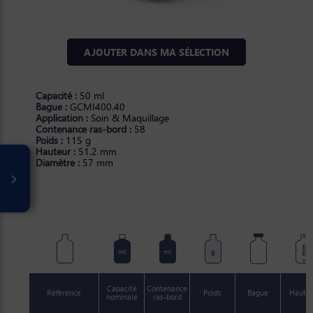
AJOUTER DANS MA SÉLECTION
Capacité :
50 ml
Bague :
GCMI400.40
Application :
Soin & Maquillage
Contenance ras-bord :
58
Poids :
115 g
Hauteur :
51.2 mm
Diamètre :
57 mm
mm
ml
ml
g
Capacité
Contenance
Référence
Poids
Bague
Haute
nominale
ras-bord