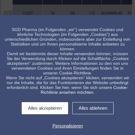
13207
50
58
115
GCMI400.40
51.2
SGD Pharma (im Folgenden „wir“) verwendet Cookies und
Artikel verfügbar, Minimalmenge beachten
ähnliche Technologien (im Folgenden „Cookies“) aus
Standard Artikel, Verfügbarkeit abhängig vom Lagerbestand
unterschiedlichen Gründen, insbesondere aber zur Erstellung von
Statistiken und um Ihnen personalisierte Inhalte anbieten zu
können.
Damit wir bestimmte dieser Inhalte verwenden können, müssen
Sie der Verwendung durch Klicken auf die Schaltfläche „Cookies
akzeptieren“ zustimmen. Weitere Informationen zu den von uns
verwendeten Cookies und ihren Einstellungen finden Sie in
unserer Cookie-Richtlinie.
Wenn Sie nicht auf „Cookies akzeptieren“ klicken, verwenden wir
Unsere Flaschen sind ebenfalls für den asiatisch-pazifischen
nur die Inhalte, die für das Funktionieren der Website unbedingt
Raum verfügbar. Für Anfragen wenden Sie sich bitte an Ihre
erforderlich sind. Klicken Sie hier, wenn Sie sich unsere
Cookie-
bekannten Ansprechpartner in Ihrer Region.
Richtlinie ansehen möchten
.
Alles akzeptieren
Alles ablehnen
Personalisieren
Kontakt
Impressum
Allg. Verkaufsbedingungen