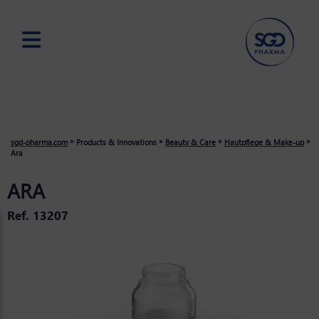
Skip
to
main
content
»
»
»
»
sgd-pharma.com
Products & Innovations
Beauty & Care
Hautpflege & Make-up
Ara
ARA
Ref. 13207