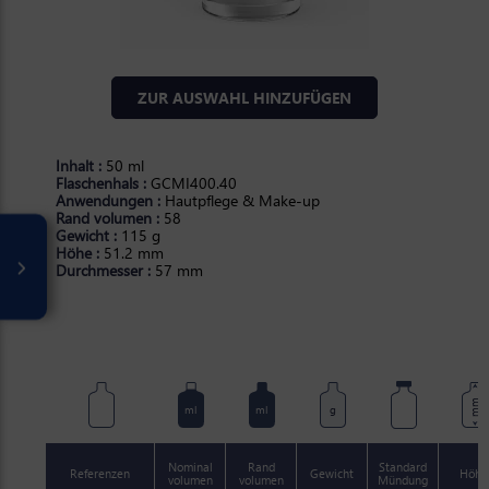
ZUR AUSWAHL HINZUFÜGEN
Inhalt :
50 ml
Flaschenhals :
GCMI400.40
Anwendungen :
Hautpflege & Make-up
Rand volumen :
58
Gewicht :
115 g
Höhe :
51.2 mm
Durchmesser :
57 mm
mm
ml
ml
g
Nominal
Rand
Standard
Referenzen
Gewicht
Höhe
volumen
volumen
Mündung