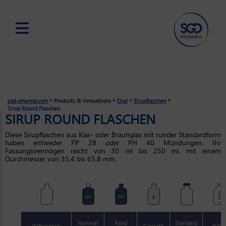
Skip
to
main
content
»
»
»
»
sgd-pharma.com
Products & Innovations
Oral
Sirupflaschen
Sirup Round Flaschen
SIRUP ROUND FLASCHEN
Diese Sirupflaschen aus Klar- oder Braunglas mit runder Standardform
haben entweder PP 28 oder PH 40 Mündungen. Ihr
Fassungsvermögen reicht von 30 ml bis 250 ml, mit einem
Durchmesser von 35,4 bis 65,8 mm.
mm
ml
ml
g
Nominal
Rand
Standard
Referenzen
Gewicht
Höhe