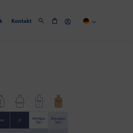
k
Kontakt
Typ
Typ
m
mm
I
I
Weißglas
Braunglas
öhe
Ø
Typ I
Typ I