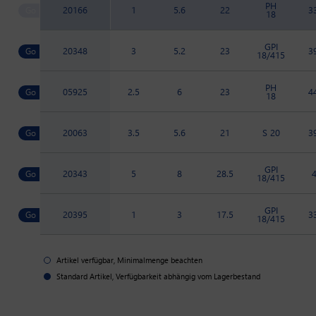
PH
20166
1
5.6
22
3
18
GPI
20348
3
5.2
23
3
18/415
PH
05925
2.5
6
23
4
18
20063
3.5
5.6
21
S 20
3
GPI
20343
5
8
28.5
18/415
GPI
20395
1
3
17.5
3
18/415
Artikel verfügbar, Minimalmenge beachten
Standard Artikel, Verfügbarkeit abhängig vom Lagerbestand