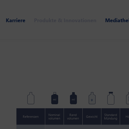
Karriere
Produkte & Innovationen
Mediathe
m
ml
ml
g
Nominal
Rand
Standard
Referenzen
Gewicht
H
volumen
volumen
Mündung