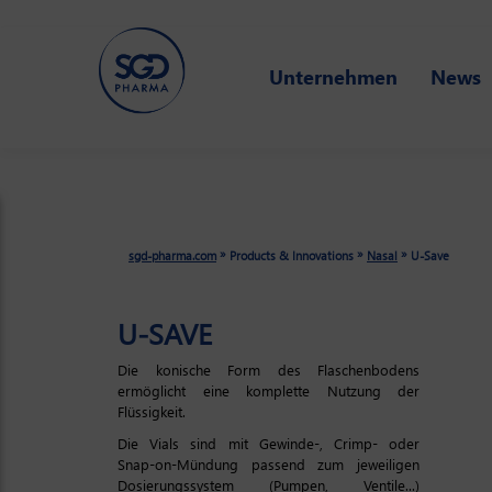
Skip
Unternehmen
News
to
main
content
»
»
»
sgd-pharma.com
Products & Innovations
Nasal
U-Save
U-SAVE
Die konische Form des Flaschenbodens
ermöglicht eine komplette Nutzung der
Flüssigkeit.
Die Vials sind mit Gewinde-, Crimp- oder
Snap-on-Mündung passend zum jeweiligen
Dosierungssystem (Pumpen, Ventile...)