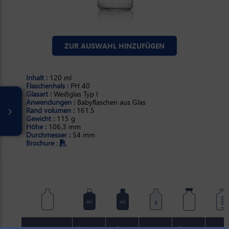
ZUR AUSWAHL HINZUFÜGEN
Inhalt :
120 ml
Flaschenhals :
PH 40
Glasart :
Weißglas Typ I
Anwendungen :
Babyflaschen aus Glas
Rand volumen :
161.5
Gewicht :
115 g
Höhe :
106.3 mm
Durchmesser :
54 mm
Brochure
:
mm
ml
ml
g
Nominal
Rand
Standard