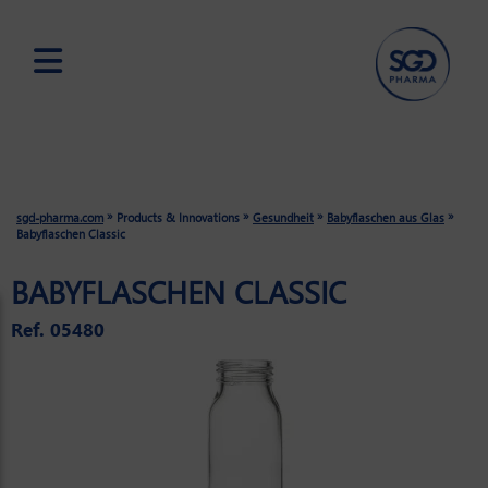
Skip
to
main
content
»
»
»
»
sgd-pharma.com
Products & Innovations
Gesundheit
Babyflaschen aus Glas
Babyflaschen Classic
BABYFLASCHEN CLASSIC
Ref. 05480