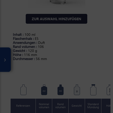
ZUR AUSWAHL HINZUFÜGEN
Inhalt :
100 ml
Flaschenhals :
E5
Anwendungen :
Duft
Rand volumen :
106
Gewicht :
120 g
Höhe :
116 mm
Durchmesser :
56 mm
mm
ml
ml
g
Nominal
Rand
Standard
Referenzen
Gewicht
Höhe
volumen
volumen
Mündung