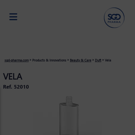
Skip
to
main
content
»
»
»
»
sgd-pharma.com
Products & Innovations
Beauty & Care
Duft
Vela
VELA
Ref. 52010