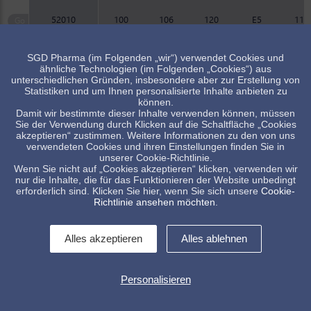
52010
100
106
120
E5
116
SGD Pharma (im Folgenden „wir“) verwendet Cookies und
Artikel verfügbar, Minimalmenge beachten
ähnliche Technologien (im Folgenden „Cookies“) aus
Standard Artikel, Verfügbarkeit abhängig vom Lagerbestand
unterschiedlichen Gründen, insbesondere aber zur Erstellung von
Statistiken und um Ihnen personalisierte Inhalte anbieten zu
können.
Damit wir bestimmte dieser Inhalte verwenden können, müssen
Sie der Verwendung durch Klicken auf die Schaltfläche „Cookies
akzeptieren“ zustimmen. Weitere Informationen zu den von uns
verwendeten Cookies und ihren Einstellungen finden Sie in
unserer Cookie-Richtlinie.
Wenn Sie nicht auf „Cookies akzeptieren“ klicken, verwenden wir
Unsere Flaschen sind ebenfalls für den asiatisch-pazifischen
nur die Inhalte, die für das Funktionieren der Website unbedingt
Raum verfügbar. Für Anfragen wenden Sie sich bitte an Ihre
erforderlich sind. Klicken Sie hier, wenn Sie sich unsere
Cookie-
bekannten Ansprechpartner in Ihrer Region.
Richtlinie ansehen möchten
.
Alles akzeptieren
Alles ablehnen
Personalisieren
Kontakt
Impressum
Allg. Verkaufsbedingungen
Datenschutzerklärung
Whistleblowing
Cookies Kontrolle