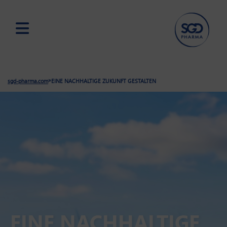
Skip
to
main
»
sgd-pharma.com
EINE NACHHALTIGE ZUKUNFT GESTALTEN
content
EINE NACHHALTIGE