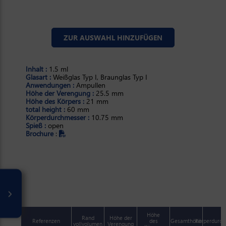
ZUR AUSWAHL HINZUFÜGEN
Inhalt :
1.5 ml
Glasart :
Weißglas Typ I, Braunglas Typ I
Anwendungen :
Ampullen
Höhe der Verengung :
25.5 mm
Höhe des Körpers :
21 mm
total height :
60 mm
Körperdurchmesser :
10.75 mm
Spieß :
open
Brochure
:
ml
Höhe
Rand
Höhe der
Referenzen
des
Gesamthöhe
Körperdurch
vollvolumen
Verengung