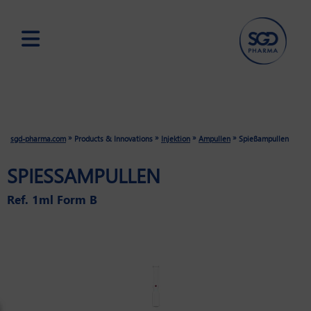
Skip
to
main
content
»
»
»
»
sgd-pharma.com
Products & Innovations
Injektion
Ampullen
Spießampullen
SPIESSAMPULLEN
Ref. 1ml Form B