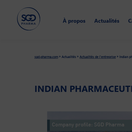
Skip
to
À propos
Actualités
C
main
content
»
»
»
sgd-pharma.com
Actualités
Actualités de l'entreprise
Indian p
INDIAN PHARMACEUT