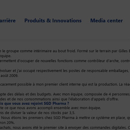
arrière
Produits & Innovations
Media center
le groupe comme intérimaire au bout froid. Formé sur le terrain par Gilles 
 équipe.
mettent d'occuper de nouvelles fonctions comme contrôleur d'arche, contrôleu
 d'évoluer et j'ai occupé respectivement les postes de responsable emballag
 août 2009.
acement possible à mon premier client interne qui est la production. La réactiv
compte des délais et des budgets. Avec mon équipe, composée de 4 personnes
andes et de nos consommations ainsi que l'élaboration d'appels d'offre.
puis que vous avez rejoint SGD Pharma ?​
este ce que nous avons accompli ensemble avec mon équipe.
s de diviser la valeur de nos stocks par 3,5.
I. Nous étions les premiers chez SGD Pharma à mettre ce système en place, qui 
iron 20%.
 achats, nous avons été le premier site à envoyer des commandes digitales. 