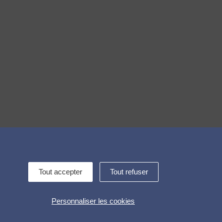
Tout accepter
Tout refuser
Contactez-nous !
Personnaliser les cookies
Alerte interne
Gestion des cookies