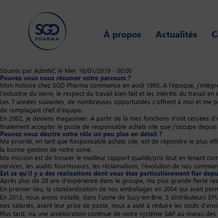
Skip
to
À propos
Actualités
C
main
content
Soumis par
AdmNC
le
Mer 16/01/2019 - 00:00
Pouvez-vous nous résumer votre parcours ?​
Mon histoire chez SGD Pharma commence en août 1995. A l'époque, j'intègre 
l'industrie du verre, le respect du travail bien fait et les intérêts du travail en
Les 7 années suivantes, de nombreuses opportunités s'offrent à moi et me per
de remplaçant chef d'équipe.
En 2002, je deviens magasinier. A partir de là mes fonctions n'ont cessées
finalement accepter le poste de responsable achats site que j'occupe depuis
Pouvez-vous décrire votre rôle un peu plus en détail ?​
Ma priorité, en tant que Responsable achats site, est de répondre le plus effic
la bonne gestion de notre usine.
Ma mission est de trouver le meilleur rapport qualité/prix tout en tenant 
services, les audits fournisseurs, les réclamations, l'évolution de nos comm
Est ce qu'il y a des réalisations dont vous êtes particulièrement fier de
Après plus de 20 ans d'expérience dans le groupe, ma plus grande fierté r
En premier lieu, la standardisation de nos emballages en 2004 qui avait permi
En 2013, nous avons installé, dans l'usine de Sucy-en-Brie, 5 distributeurs EP
nos salariés, avant leur prise de poste, nous a aidé à réduire les coûts d'env
Plus tard, via une amélioration continue de notre système SAP au niveau des