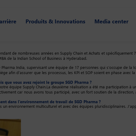
arrière
Produits & Innovations
Media center
pendant de nombreuses années en Supply Chain et Achats et spécifiquement 7 
n MBA de la Indian School of Business à Hyderabad.
D Pharma India, supervisant une équipe de 17 personnes qui s’occupe de la l
u siège afin d’assurer que les processus, les KPI et SOP soient en phase avec 
epuis que vous avez rejoint le groupe SGD Pharma ?
 notre équipe Supply Chain.La deuxième réalisation a été ma participation à un
ctivement car nous avons tous participé, avec un fort soutien de la direction,
ement dans l’environnement de travail de SGD Pharma ?
ans un environnement multiculturel et avec des équipes pluridisciplinaires. J’ap