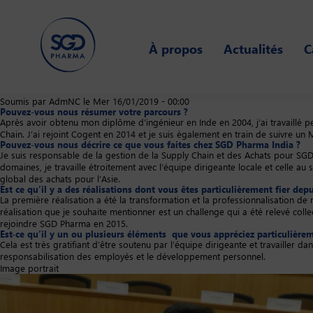
Skip
to
À propos
Actualités
C
main
content
Soumis par
AdmNC
le
Mer 16/01/2019 - 00:00
Pouvez-vous nous résumer votre parcours ?
Après avoir obtenu mon diplôme d’ingénieur en Inde en 2004, j’ai travaillé 
Chain. J’ai rejoint Cogent en 2014 et je suis également en train de suivre u
Pouvez-vous nous décrire ce que vous faites chez SGD Pharma India ?
Je suis responsable de la gestion de la Supply Chain et des Achats pour SG
domaines, je travaille étroitement avec l’équipe dirigeante locale et celle a
global des achats pour l’Asie.
Est ce qu’il y a des réalisations dont vous êtes particulièrement fier d
La première réalisation a été la transformation et la professionnalisation de
réalisation que je souhaite mentionner est un challenge qui a été relevé colle
rejoindre SGD Pharma en 2015.
Est-ce qu’il y un ou plusieurs éléments que vous appréciez particulièr
Cela est très gratifiant d’être soutenu par l’équipe dirigeante et travailler d
responsabilisation des employés et le développement personnel.
Image portrait