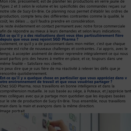
Mon rôle, précisément, est de planifier les productions en verre jaune de
Types 2 et 3 selon le volume et les spécificités des commandes reçues sur
notre site de Sucy-En-Brie. Ce planning nous permet d’établir les ordres de
production, compte tenu des différentes contraintes comme la qualité, le
coût, les délais … qu’il faudra prendre en considération.
Je reste évidemment en contact permanent avec notre force commerciale
afin de répondre au mieux à leurs demandes et selon leurs indications.
Est ce qu’il y a des réalisations dont vous êtes particulièrement fière
depuis que vous avez rejoint SGD Pharma ?
Justement, ce qu’il y a de passionnant dans mon métier, c’est que chaque
journée est riche de nouveaux challenges et contraintes. J’ai appris, avec le
temps, à accepter aisément de devoir reprendre intégralement ce qui nous
avait parfois pris des heures à mettre en place, et ce, toujours dans une
même finalité – Satisfaire nos clients.
Je peux dire que je suis fière de ma réactivité à relever les défis que je
rencontre quotidiennement.
Est-ce qu’il y a quelque chose en particulier que vous appréciez dans v​
otre environnement de travail et que vous voudriez partager ?
Chez SGD Pharma, nous travaillons en bonne intelligence et dans la
compréhension mutuelle. Je suis basée au siège, à Puteaux, et j’apprécie tant
mes collègues avec qui je partage mon quotidien que les équipes basées
sur le site de production de Sucy-En-Brie. Tous ensemble, nous travaillons
main dans la main et avançons dans la même direction.
Image portrait