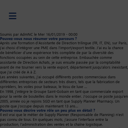
Skip
Soumis par
AdmNC
le
Mer 16/01/2019 - 00:00
Pouvez-vous nous résumer votre parcours ?
to
Après une formation d’Assistante de Direction trilingue (FR, IT, EN), sur Paris,
main
j’ai choisi d’intégrer une PME dans l’import/export textile. J’ai eu la chance
content
de bénéficier d’une expérience très complète de par la diversité des
fonctions occupées au sein de cette entreprise. Embauchée comme
assistante de Direction Achats, je suis ensuite passée par la comptabilité
avant de me tourner vers la vente export, département jusqu’alors inexistant,
que j’ai créé de A à Z.
Les années suivantes, j’ai occupé différents postes commerciaux dans
différentes entreprises de secteurs très divers, tels que la fabrication de
sprinklers, les voiles pour bateaux, le tissu de luxe …
En 1998, j’intègre le Groupe Saint-Gobain en tant que commerciale export
pour la vente de bouteilles dans le monde entier. J’occupe ce poste jusqu’en
2005, année où je rejoins SGD en tant que Supply Planner Pharmacy. Un
poste que j’occupe depuis maintenant 13 ans…
Pouvez-vous décrire votre rôle un peu plus en détail ?
Il est vrai que le métier de Supply Planner (Responsable de Planning) n’est
pas connu de tous. En quelques mots, j’assure l’interface entre la
production, l’administration des ventes et la chaîne logistique.