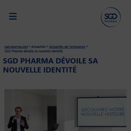
Skip
to
main
»
»
»
sgd-pharma.com
Actualités
Actualités de l'entreprise
content
SGD Pharma dévoile sa nouvelle identité
SGD PHARMA DÉVOILE SA
NOUVELLE IDENTITÉ