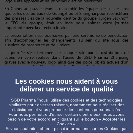
logo a été apprécié et les principes d’action plébiscités.
En Chine, un puzzle géant a rassemblé les équipes de l’usine ainsi
que celles des bureaux de Guangzhou et Shanghai pour reconstituer
des phrases clés de la nouvelle identité du groupe. Jürgen Sackhoff,
le CEO du groupe, était en Inde pour animer cette journée
importante avec la direction locale.
La présentation s’est poursuivie par une cérémonie de bénédiction
afin d’accompagner les changements au sein du site sous des
auspices de prospérité et de lumière.
La journée s’est terminée sur chaque site par la distribution de
cubes en verre réalisés dans l'usine de SGD Pharma Zhanjiang
gravés avec le nouveau logo, ainsi que des polos, objets actuels d’un
concours de selfies (#newidentity), ludique et fédérateur.
Les cookies nous aident à vous
délivrer un service de qualité
SGD Pharma "nous" utilise des cookies et des technologies
similaires pour diverses raisons, notamment pour réaliser des
statistiques et vous proposer des contenus personnalisés.
Pour nous permettre d’utiliser certain d’entre eux, nous avons
besoin de votre accord en cliquant sur le bouton « Accepter les
Cookies ».
Si vous souhaitez obtenir plus d’informations sur les Cookies que