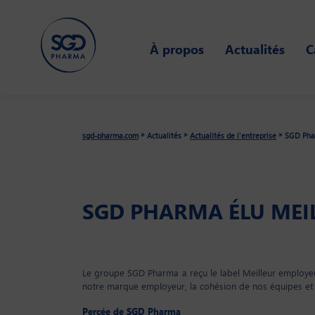
Skip
to
À propos
Actualités
C
main
content
»
»
»
sgd-pharma.com
Actualités
Actualités de l'entreprise
SGD Phar
SGD PHARMA ÉLU MEI
Le groupe SGD Pharma a reçu le label Meilleur employeur 
notre marque employeur, la cohésion de nos équipes et l
Percée de SGD Pharma