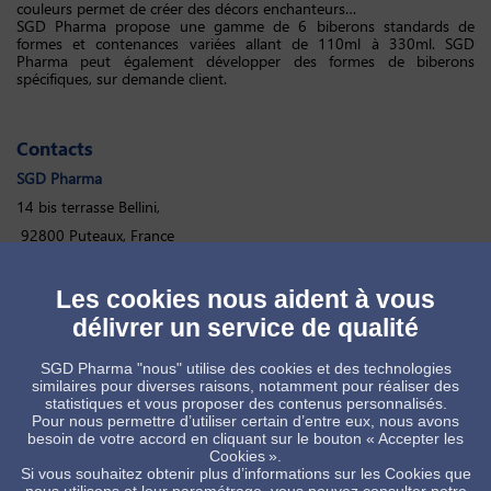
couleurs permet de créer des décors enchanteurs…
SGD Pharma propose une gamme de 6 biberons standards de
formes et contenances variées allant de 110ml à 330ml. SGD
Pharma peut également développer des formes de biberons
spécifiques, sur demande client.
Contacts
SGD Pharma
14 bis terrasse Bellini,
92800 Puteaux, France
www.sgd-pharma.com
Les cookies nous aident à vous
Relation presse
délivrer un service de qualité
Marie Respingue
– Mepax –
m.respingue@mepax.com
-
SGD Pharma "nous" utilise des cookies et des technologies
06.65.59.84.20
similaires pour diverses raisons, notamment pour réaliser des
Marketing & Communication SGD Pharma
statistiques et vous proposer des contenus personnalisés.
Pour nous permettre d’utiliser certain d’entre eux, nous avons
Jean-Pascal Marquié
–
jean-pascal.marquie@sgdgroup.com
besoin de votre accord en cliquant sur le bouton « Accepter les
Cookies ».
Si vous souhaitez obtenir plus d’informations sur les Cookies que