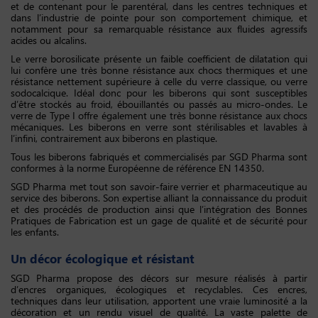
et de contenant pour le parentéral, dans les centres techniques et
dans l’industrie de pointe pour son comportement chimique, et
notamment pour sa remarquable résistance aux fluides agressifs
acides ou alcalins.
Le verre borosilicate présente un faible coefficient de dilatation qui
lui confère une très bonne résistance aux chocs thermiques et une
résistance nettement supérieure à celle du verre classique, ou verre
sodocalcique. Idéal donc pour les biberons qui sont susceptibles
d’être stockés au froid, ébouillantés ou passés au micro-ondes. Le
verre de Type I offre également une très bonne résistance aux chocs
mécaniques. Les biberons en verre sont stérilisables et lavables à
l’infini, contrairement aux biberons en plastique.
Tous les biberons fabriqués et commercialisés par SGD Pharma sont
conformes à la norme Européenne de référence EN 14350.
SGD Pharma met tout son savoir-faire verrier et pharmaceutique au
service des biberons. Son expertise alliant la connaissance du produit
et des procédés de production ainsi que l’intégration des Bonnes
Pratiques de Fabrication est un gage de qualité et de sécurité pour
les enfants.
Un décor écologique et résistant
SGD Pharma propose des décors sur mesure réalisés à partir
d’encres organiques, écologiques et recyclables. Ces encres,
techniques dans leur utilisation, apportent une vraie luminosité a la
décoration et un rendu visuel de qualité. La vaste palette de