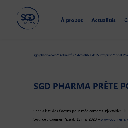
Skip
to
À propos
Actualités
C
main
content
»
»
»
sgd-pharma.com
Actualités
Actualités de l'entreprise
SGD Phar
SGD PHARMA PRÊTE P
Spécialiste des flacons pour médicaments injectables, l'us
www.courrier-pic
Source :
Courrier Picard, 12 mai 2020 –