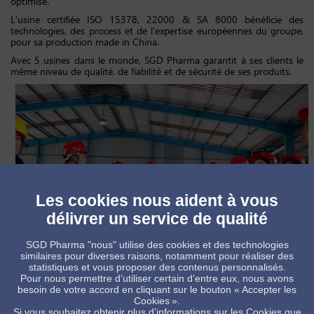
optimisé.
L’usine certifiée ISO 15378, 22000 & SA 8000 bénéficie des
technologies, des process et de l’expertise européennes du groupe,
pour sa production made in China.
Avec 5 usines dans le monde, SGD Pharma garantit à ses clients le
même niveau de qualité, de fiabilité et de sécurité de ses produits.
Les cookies nous aident à vous
délivrer un service de qualité
SGD Pharma "nous" utilise des cookies et des technologies
similaires pour diverses raisons, notamment pour réaliser des
statistiques et vous proposer des contenus personnalisés.
Pour nous permettre d’utiliser certain d’entre eux, nous avons
besoin de votre accord en cliquant sur le bouton « Accepter les
Cookies ».
Si vous souhaitez obtenir plus d’informations sur les Cookies que