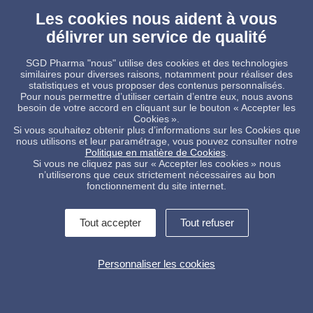
Les cookies nous aident à vous
At Suzhou Dialogue 2019 held by China Pharmaceutical Packaging
délivrer un service de qualité
Association (CNPPA) in Suzhou, SGD Pharma R&D Director Jingwei
Zhang will present and deliver a speech at Forum of Technology and
Regulation on September 2nd. His sharing will explore the
SGD Pharma "nous" utilise des cookies et des technologies
performance and application of container made by tubular glass and
similaires pour diverses raisons, notamment pour réaliser des
molded glass.
statistiques et vous proposer des contenus personnalisés.
Pour nous permettre d’utiliser certain d’entre eux, nous avons
besoin de votre accord en cliquant sur le bouton « Accepter les
Cookies ».
Si vous souhaitez obtenir plus d’informations sur les Cookies que
nous utilisons et leur paramétrage, vous pouvez consulter notre
Politique en matière de Cookies
.
Si vous ne cliquez pas sur « Accepter les cookies » nous
n’utiliserons que ceux strictement nécessaires au bon
fonctionnement du site internet.
Tout accepter
Tout refuser
Contactez-nous !
Informations légales
Conditions Générales de Vente
Politique de protection des données
Alerte interne
Personnaliser les cookies
Gestion des cookies