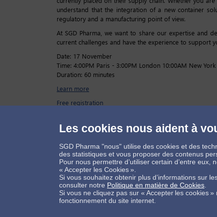
currently placed on their supply chain. Whether you are
understand that the integration of a new container sol
regulatory and a manufacturing point of view.
At SGD Pharma, we want to share our expertise and dem
current challenges and have the experience to support yo
Date: 17 November
Time: 4:00PM Paris - 3:00PM London 10:00AM New York
Duration: 60 minutes
Learn more
Free registration
Les cookies nous aident à vou
SGD Pharma "nous" utilise des cookies et des techn
Connectons-nous
des statistiques et vous proposer des contenus per
Pour nous permettre d’utiliser certain d’entre eux,
« Accepter les Cookies ».
Si vous souhaitez obtenir plus d’informations sur l
consulter notre
Politique en matière de Cookies
.
Si vous ne cliquez pas sur « Accepter les cookies »
Contactez-nous !
Informations légales
fonctionnement du site internet.