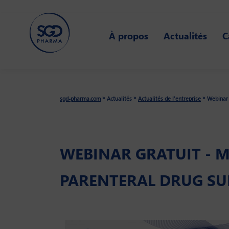
Skip
to
À propos
Actualités
C
main
content
»
»
»
sgd-pharma.com
Actualités
Actualités de l'entreprise
Webinar 
WEBINAR GRATUIT - M
PARENTERAL DRUG SU