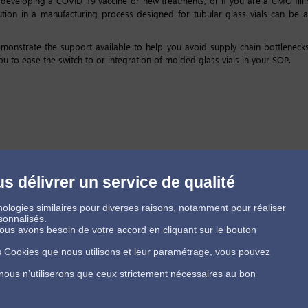
 developing a COVID-19 vaccine or new treatments, or if you are a CMO fill
ution in a manufacturing process designed for tubular glass vials can be 
onstrate the support available to help you avoid supply chain bottleneck
u to ease the switch to or integration of molded glass vials in your SOP.
s délivrer un service de qualité
ologies similaires pour diverses raisons, notamment pour réaliser
sonnalisés.
 nous avons besoin de votre accord en cliquant sur le bouton
es Cookies que nous utilisons et leur paramétrage, vous pouvez
 nous n’utiliserons que ceux strictement nécessaires au bon
Conditions Générales de Vente
Politique de protection des données
©SGD Pharma 2024