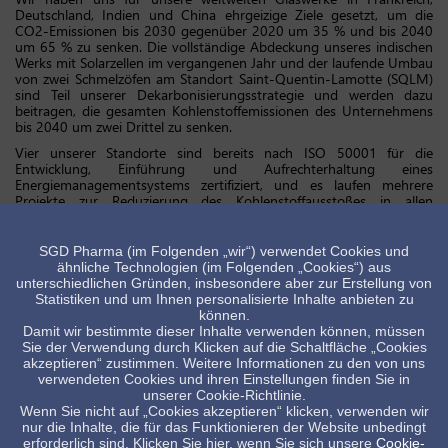
Deutschland, Indien und China ehrgeizige Ziele gesetzt, um die
CO2-Emissionen bis 2030 gegenüber 2020 um 35 % und bis 2040
um 65 % zu senken. Die vollständige Abdeckung unseres indischen
Werks mit Solarzellen im vergangenen Jahr und der laufende Umbau
von zwei Schmelzöfen am Standort Saint-Quentin-Lamotte (SQLM)
sind Teil unserer Dekarbonisierungsstrategie und werden dazu
beitragen, die gesamten Kohlenstoffemissionen des Unternehmens
bis 2040 um zwei Drittel zu senken.
Vier unserer Standorte sind bereits nach ISO 50001 für die
Entwicklung, Einführung und Aufrechterhaltung eines
Energiemanagementsystems zertifiziert, und es laufen mehrere
Projekte zur Reduzierung des Kohlenstoffausstoßes in allen
Regionen.
SGD Pharma (im Folgenden „wir“) verwendet Cookies und
Nächste Schritte
ähnliche Technologien (im Folgenden „Cookies“) aus
Als nächsten Schritt im Verpflichtungsprozess arbeitet SGD Pharma
unterschiedlichen Gründen, insbesondere aber zur Erstellung von
derzeit mit der SBTi am 1,5°C-Dekarbonisierungspfad. Damit ist SGD
Statistiken und um Ihnen personalisierte Inhalte anbieten zu
Pharma eines der wenigen Unternehmen seiner Branche mit einer
können.
offiziellen SBTi-Klimaambition.
Damit wir bestimmte dieser Inhalte verwenden können, müssen
Sie der Verwendung durch Klicken auf die Schaltfläche „Cookies
Möchten Sie mehr über unsere CSR-Bemühungen erfahren? Laden
akzeptieren“ zustimmen. Weitere Informationen zu den von uns
Sie hier unseren Bericht 2022
herunter
verwendeten Cookies und ihren Einstellungen finden Sie in
unserer Cookie-Richtlinie.
Wenn Sie nicht auf „Cookies akzeptieren“ klicken, verwenden wir
nur die Inhalte, die für das Funktionieren der Website unbedingt
erforderlich sind. Klicken Sie hier, wenn Sie sich unsere
Cookie-