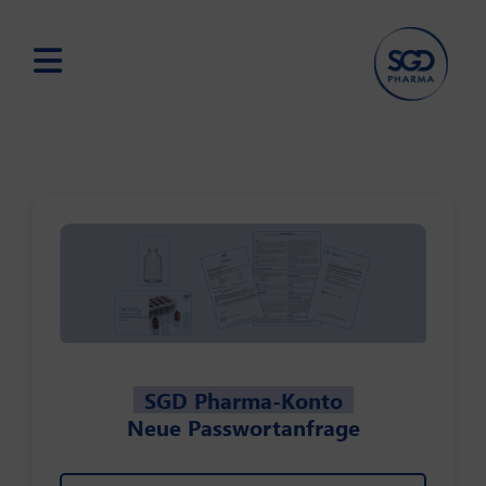
Skip
to
main
content
SGD Pharma-Konto
Neue Passwortanfrage