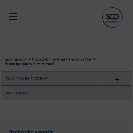
Skip
to
main
content
»
»
»
sgd-pharma.com
Products & Innovations
Flacons de Type I
Flacons injectables en verre moulé
FLACONS INJECTABLES
PERFUSIONS
Recherche avancée