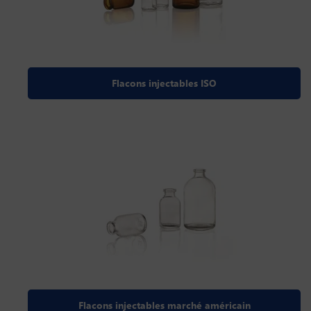
Flacons injectables ISO
Flacons injectables marché américain