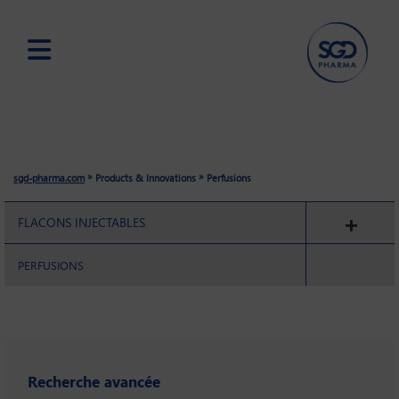
Skip
to
main
content
»
»
sgd-pharma.com
Products & Innovations
Perfusions
FLACONS INJECTABLES
PERFUSIONS
Recherche avancée