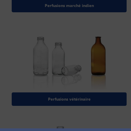
Perfusions marché indien
Perfusions vétérinaire