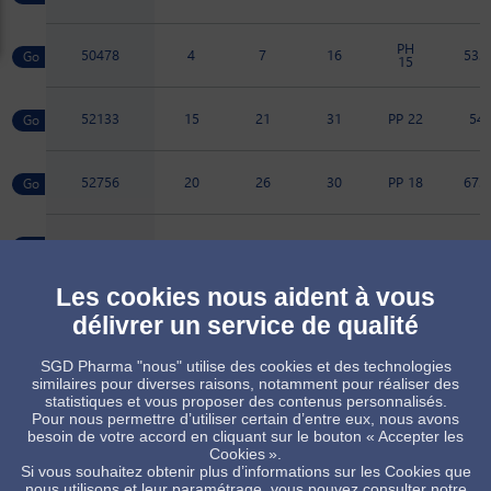
PH
50478
4
7
16
53.2
15
52133
15
21
31
PP 22
54
52756
20
26
30
PP 18
67.7
52766
20
26
29
PP 18
67.7
Les cookies nous aident à vous
52481
45
50.5
45
PP 25
76
délivrer un service de qualité
SGD Pharma "nous" utilise des cookies et des technologies
52480
60
65
57
PP 25
92.7
similaires pour diverses raisons, notamment pour réaliser des
statistiques et vous proposer des contenus personnalisés.
Pour nous permettre d’utiliser certain d’entre eux, nous avons
besoin de votre accord en cliquant sur le bouton « Accepter les
Produit sur commande, sous réserve de quantité minimum
Cookies ».
Produit standard, sous réserve des disponibilités de stock
Si vous souhaitez obtenir plus d’informations sur les Cookies que
nous utilisons et leur paramétrage, vous pouvez consulter notre