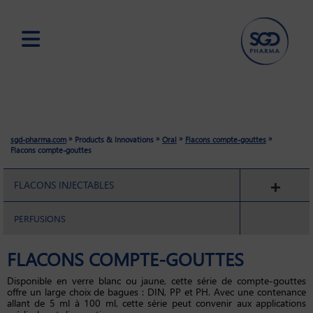
Skip
to
main
content
»
»
»
»
sgd-pharma.com
Products & Innovations
Oral
Flacons compte-gouttes
Flacons compte-gouttes
FLACONS INJECTABLES
PERFUSIONS
FLACONS COMPTE-GOUTTES
Disponible en verre blanc ou jaune, cette série de compte-gouttes
offre un large choix de bagues : DIN, PP et PH. Avec une contenance
allant de 5 ml à 100 ml, cette série peut convenir aux applications