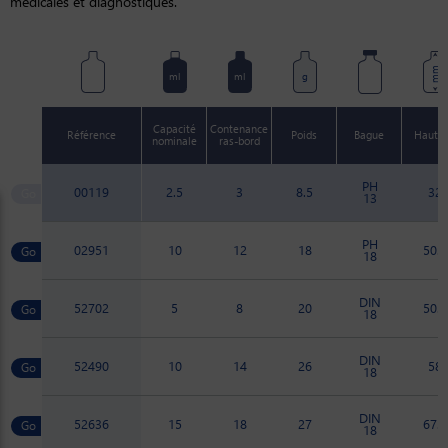
médicales et diagnostiques.
mm
ml
ml
g
Capacité
Contenance
Référence
Poids
Bague
Haute
nominale
ras-bord
PH
00119
2.5
3
8.5
32
13
PH
02951
10
12
18
50.2
18
DIN
52702
5
8
20
50.7
18
DIN
52490
10
14
26
58
18
DIN
52636
15
18
27
67.5
18