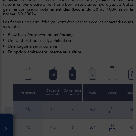
flacons en verre étiré offrent une bonne résistance hydrolytique. Cette
gamme comprend notamment des flacons du 2R au 100R selon la
norme ISO 8362-1.
Les flacons en verre étiré peuvent être réalisé avec les caractéristiques
suivantes :
Blow back (européen ou américain)
Un fond plat pour la lyophilisation
Une bague à sertir ou à vis
En option, traitement interne au sulfure
mm
ml
ml
g
Capacité
Contenance
Référence
Poids
Bague
Haute
nominale
ras-bord
13
2R
3.4
4
4.4
35
mm
13
4R
4.8
6
5.7
45
mm