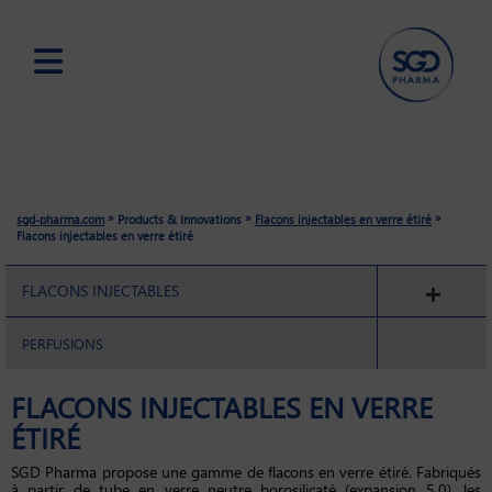
Skip
to
main
content
»
»
»
sgd-pharma.com
Products & Innovations
Flacons injectables en verre étiré
Flacons injectables en verre étiré
FLACONS INJECTABLES
PERFUSIONS
FLACONS INJECTABLES EN VERRE
ÉTIRÉ
SGD Pharma propose une gamme de flacons en verre étiré. Fabriqués
à partir de tube en verre neutre borosilicaté (expansion 5.0), les