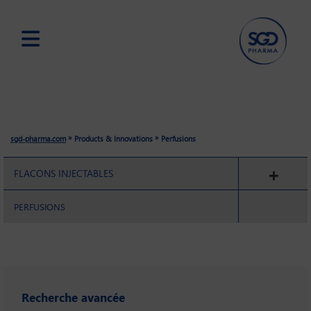
Skip
to
main
content
»
»
sgd-pharma.com
Products & Innovations
Perfusions
FLACONS INJECTABLES
PERFUSIONS
Recherche avancée