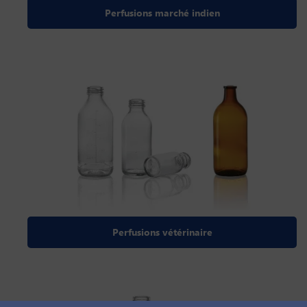
Perfusions marché indien
Perfusions vétérinaire