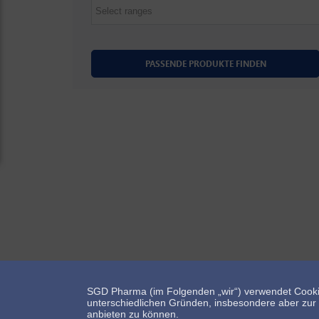
SGD Pharma (im Folgenden „wir“) verwendet Cooki
Bleiben Sie mit uns in Kontakt!
unterschiedlichen Gründen, insbesondere aber zur E
anbieten zu können.