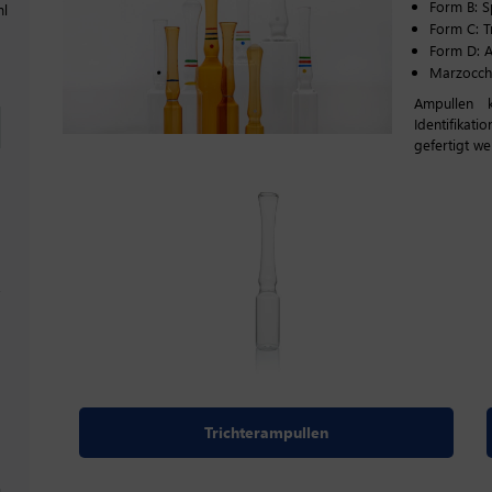
Form B: 
ml
Form C: T
Form D: 
Marzocch
Ampullen k
Identifikat
gefertigt we
Trichterampullen