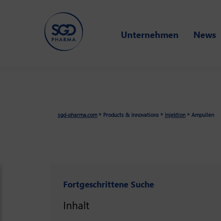
Skip
to
Unternehmen
News
main
content
»
»
»
sgd-pharma.com
Products & Innovations
Injektion
Ampullen
Fortgeschrittene Suche
Inhalt