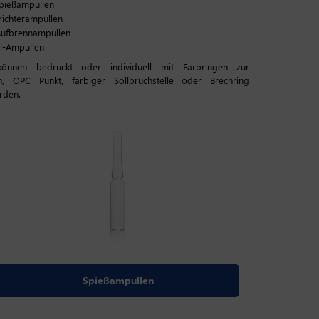
Spießampullen
richterampullen
Aufbrennampullen
i-Ampullen
önnen bedruckt oder individuell mit Farbringen zur
ion, OPC Punkt, farbiger Sollbruchstelle oder Brechring
rden.
Spießampullen