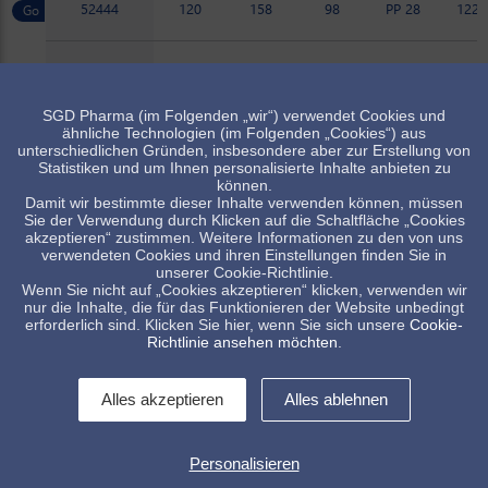
52444
120
158
98
PP 28
122.
52459
100
133
82
PP 28
114.
SGD Pharma (im Folgenden „wir“) verwendet Cookies und
ähnliche Technologien (im Folgenden „Cookies“) aus
52464
60
97.5
69
PP 28
103.
unterschiedlichen Gründen, insbesondere aber zur Erstellung von
Statistiken und um Ihnen personalisierte Inhalte anbieten zu
können.
52473
100
108
72
PP 28
104.
Damit wir bestimmte dieser Inhalte verwenden können, müssen
Sie der Verwendung durch Klicken auf die Schaltfläche „Cookies
akzeptieren“ zustimmen. Weitere Informationen zu den von uns
verwendeten Cookies und ihren Einstellungen finden Sie in
Artikel verfügbar, Minimalmenge beachten
unserer Cookie-Richtlinie.
Wenn Sie nicht auf „Cookies akzeptieren“ klicken, verwenden wir
Standard Artikel, Verfügbarkeit abhängig vom Lagerbestand
nur die Inhalte, die für das Funktionieren der Website unbedingt
erforderlich sind. Klicken Sie hier, wenn Sie sich unsere
Cookie-
Richtlinie ansehen möchten
.
Alles akzeptieren
Alles ablehnen
Personalisieren
Kontakt
Impressum
Allg. Verkaufsbedingungen