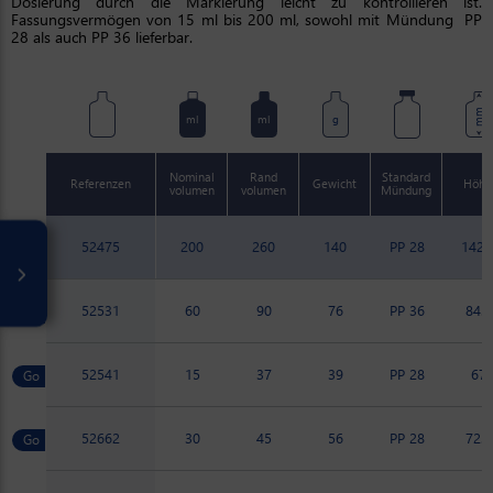
Dosierung durch die Markierung leicht zu kontrollieren ist.
Fassungsvermögen von 15 ml bis 200 ml, sowohl mit Mündung PP
28 als auch PP 36 lieferbar.
mm
ml
ml
g
Nominal
Rand
Standard
Referenzen
Gewicht
Höhe
volumen
volumen
Mündung
52475
200
260
140
PP 28
142.
52531
60
90
76
PP 36
84.8
52541
15
37
39
PP 28
67
52662
30
45
56
PP 28
72.7