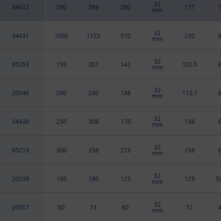
32
34412
500
588
280
177
mm
32
34431
1000
1125
510
230
mm
32
05353
150
207
142
102.5
mm
32
20546
200
240
148
113.1
mm
32
34430
250
308
170
136
mm
32
05213
300
358
215
156
mm
32
20539
150
180
123
129
5
mm
32
20057
50
73
60
72
mm