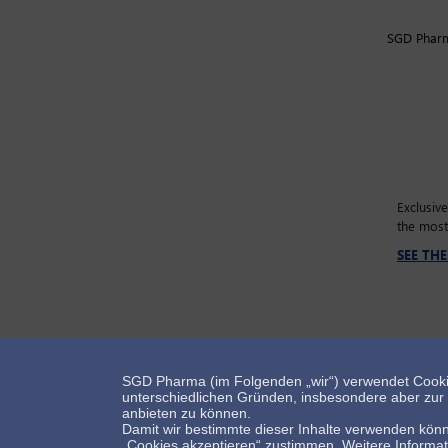
SGD Pharma
Exclusiv
the most
SEE TH
SGD Pharma (im Folgenden „wir“) verwendet Cooki
Bleiben Sie mit uns in Kontakt!
unterschiedlichen Gründen, insbesondere aber zur E
anbieten zu können.
Damit wir bestimmte dieser Inhalte verwenden könn
„Cookies akzeptieren“ zustimmen. Weitere Informa