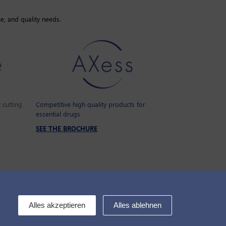
ce, and quality needs.
 cutting
Competitive high quality products for
essential drugs
SEE THE BROCHURE
Kontakt
Alles akzeptieren
Alles ablehnen