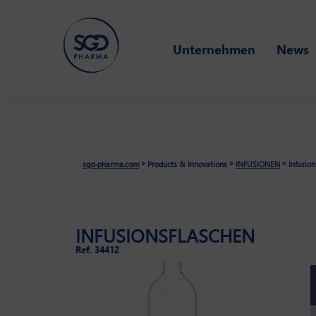
Skip
Unternehmen
News
to
main
content
»
»
»
sgd-pharma.com
Products & Innovations
INFUSIONEN
Infusio
INFUSIONSFLASCHEN
Ref. 34412