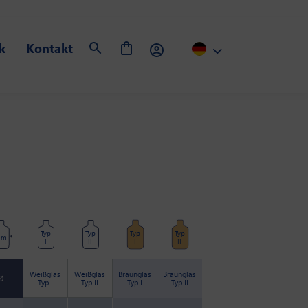
k
Kontakt
Typ
Typ
Typ
Typ
mm
I
II
I
II
Weißglas
Weißglas
Braunglas
Braunglas
Ø
Typ I
Typ II
Typ I
Typ II