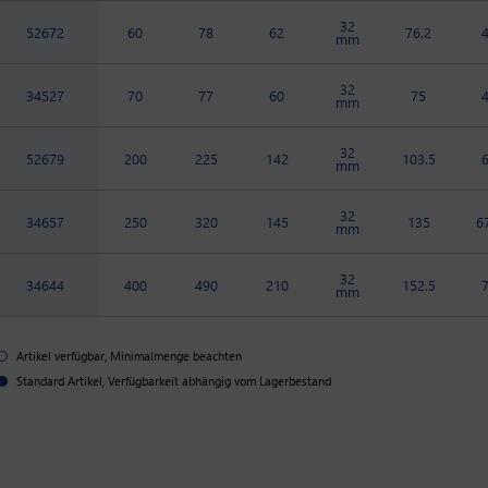
32
52672
60
78
62
76.2
mm
32
34527
70
77
60
75
mm
32
52679
200
225
142
103.5
mm
32
34657
250
320
145
135
6
mm
32
34644
400
490
210
152.5
mm
Artikel verfügbar, Minimalmenge beachten
Standard Artikel, Verfügbarkeit abhängig vom Lagerbestand