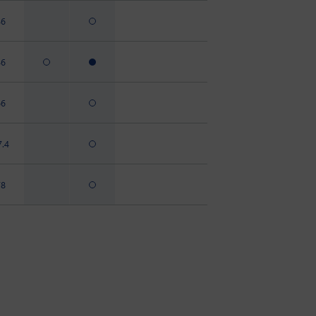
46
46
66
7.4
78