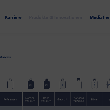
Karriere
Produkte & Innovationen
Mediathe
nsflaschen
mm
ml
ml
g
Nominal
Rand
Standard
Referenzen
Gewicht
Höhe
volumen
volumen
Mündung