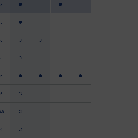
78
95
66
66
66
66
0.8
46