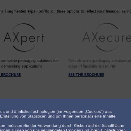
’s segmented Type I portfolio : three options to reflect your financial, servi
e complete packaging solutions for
Reliable glass packaging solutions at
 demanding applications
edge of flexibility & security
E BROCHURE
SEE THE BROCHURE
es und ähnliche Technologien (im Folgenden „Cookies“) aus
rstellung von Statistiken und um Ihnen personalisierte Inhalte
en, müssen Sie der Verwendung durch Klicken auf die Schaltfläche
tionen zu den von uns verwendeten Cookies und ihren Einstellungen