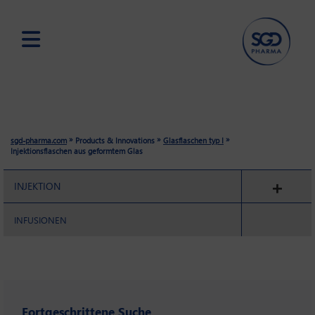
Skip
to
main
content
»
»
»
sgd-pharma.com
Products & Innovations
Glasflaschen typ I
Injektionsflaschen aus geformtem Glas
INJEKTION
INFUSIONEN
Fortgeschrittene Suche