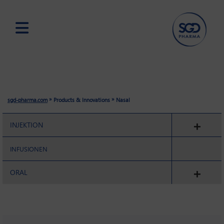
Skip
to
main
content
»
»
sgd-pharma.com
Products & Innovations
Nasal
INJEKTION
INFUSIONEN
ORAL