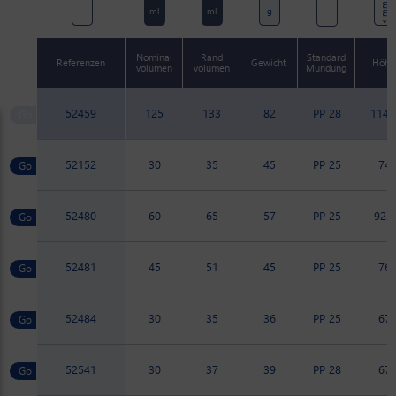
mm
ml
ml
g
Nominal
Rand
Standard
Referenzen
Gewicht
Höhe
volumen
volumen
Mündung
52459
125
133
82
PP 28
114.
52152
30
35
45
PP 25
74
52480
60
65
57
PP 25
92.7
52481
45
51
45
PP 25
76
52484
30
35
36
PP 25
67
52541
30
37
39
PP 28
67