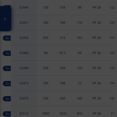
52444
150
158
98
PP 28
122.
52451
180
189
110
PP 28
129.
52454
300
315
163
PP 28
151.
52464
90
97.5
69
PP 28
103.
52466
200
209
120
PP 28
133.
52473
100
108
72
PP 28
104.
52475
250
260
140
PP 28
142.
52515
1000
1020
470
PP 28
217