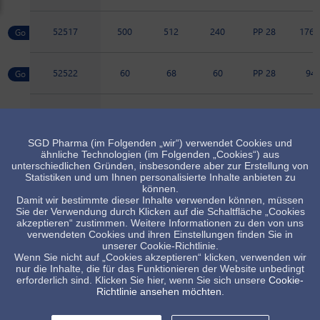
52517
500
512
240
PP 28
176.
52522
60
68
60
PP 28
94
52669
75
83
67
PP 28
95
SGD Pharma (im Folgenden „wir“) verwendet Cookies und
ähnliche Technologien (im Folgenden „Cookies“) aus
52728
45
52
49
PP 28
76
unterschiedlichen Gründen, insbesondere aber zur Erstellung von
Statistiken und um Ihnen personalisierte Inhalte anbieten zu
können.
89061
225
225
124
PP 28
135.
Damit wir bestimmte dieser Inhalte verwenden können, müssen
Sie der Verwendung durch Klicken auf die Schaltfläche „Cookies
akzeptieren“ zustimmen. Weitere Informationen zu den von uns
verwendeten Cookies und ihren Einstellungen finden Sie in
Artikel verfügbar, Minimalmenge beachten
unserer Cookie-Richtlinie.
Wenn Sie nicht auf „Cookies akzeptieren“ klicken, verwenden wir
Standard Artikel, Verfügbarkeit abhängig vom Lagerbestand
nur die Inhalte, die für das Funktionieren der Website unbedingt
erforderlich sind. Klicken Sie hier, wenn Sie sich unsere
Cookie-
Richtlinie ansehen möchten
.