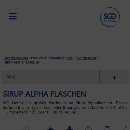
Skip
to
main
content
»
»
»
»
sgd-pharma.com
Products & Innovations
Oral
Sirupflaschen
SIRUP ALPHA FLASCHEN
ORAL
SIRUP ALPHA FLASCHEN
Wir bieten ein großes Sortiment an Sirup Alphaflaschen. Dieses
Sortiment ist in Typ-II-Klar- oder Braunglas erhältlich, von 150 ml bis
1 l, mit einer PP 25 oder PP 28 Mündung.