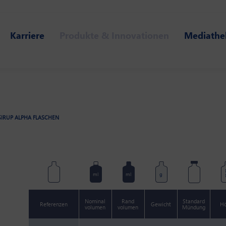
Karriere
Produkte & Innovationen
Mediathe
SIRUP ALPHA FLASCHEN
m
ml
ml
g
Nominal
Rand
Standard
Referenzen
Gewicht
H
volumen
volumen
Mündung