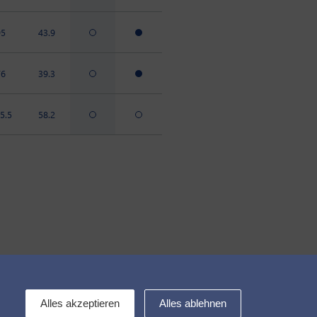
95
43.9
76
39.3
5.5
58.2
Kontakt
Alles akzeptieren
Alles ablehnen