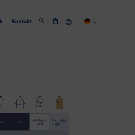
k
Kontakt
Typ
Typ
m
mm
III
III
Weißglas
Braunglas
öhe
Ø
Typ III
Typ III