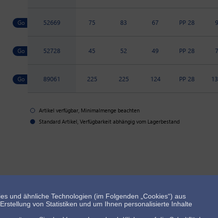
52669
75
83
67
PP 28
52728
45
52
49
PP 28
89061
225
225
124
PP 28
13
Artikel verfügbar, Minimalmenge beachten
Standard Artikel, Verfügbarkeit abhängig vom Lagerbestand
es und ähnliche Technologien (im Folgenden „Cookies“) aus
rstellung von Statistiken und um Ihnen personalisierte Inhalte