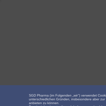
SGD Pharma (im Folgenden „wir“) verwendet Cooki
Bleiben Sie mit uns in Kontakt!
unterschiedlichen Gründen, insbesondere aber zur E
anbieten zu können.