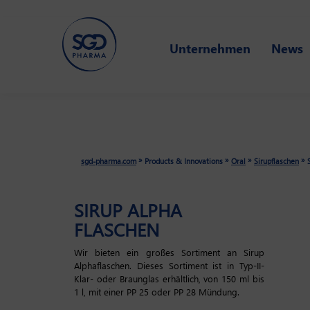
Skip
Unternehmen
News
to
main
content
»
»
»
»
sgd-pharma.com
Products & Innovations
Oral
Sirupflaschen
SIRUP ALPHA
FLASCHEN
Wir bieten ein großes Sortiment an Sirup
Alphaflaschen. Dieses Sortiment ist in Typ-II-
Klar- oder Braunglas erhältlich, von 150 ml bis
1 l, mit einer PP 25 oder PP 28 Mündung.