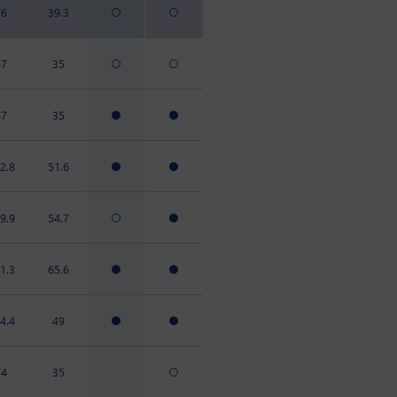
76
39.3
67
35
67
35
2.8
51.6
9.9
54.7
1.3
65.6
4.4
49
74
35