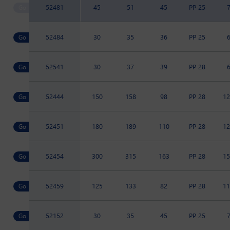
52481
45
51
45
PP 25
52484
30
35
36
PP 25
52541
30
37
39
PP 28
52444
150
158
98
PP 28
12
52451
180
189
110
PP 28
12
52454
300
315
163
PP 28
15
52459
125
133
82
PP 28
11
52152
30
35
45
PP 25