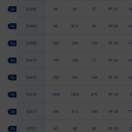
52480
60
65
57
PP 25
9
52464
90
97.5
69
PP 28
10
52466
200
209
120
PP 28
13
52473
100
108
72
PP 28
10
52475
250
260
140
PP 28
14
52515
1000
1020
470
PP 28
2
52517
500
512
240
PP 28
17
52522
60
68
60
PP 28