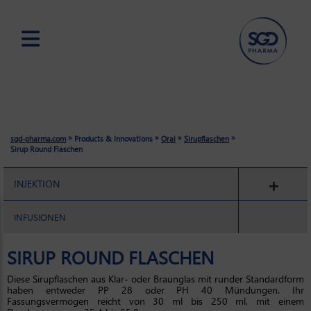
Skip
to
main
content
»
»
»
»
sgd-pharma.com
Products & Innovations
Oral
Sirupflaschen
Sirup Round Flaschen
INJEKTION
INFUSIONEN
SIRUP ROUND FLASCHEN
Diese Sirupflaschen aus Klar- oder Braunglas mit runder Standardform
haben entweder PP 28 oder PH 40 Mündungen. Ihr
Fassungsvermögen reicht von 30 ml bis 250 ml, mit einem