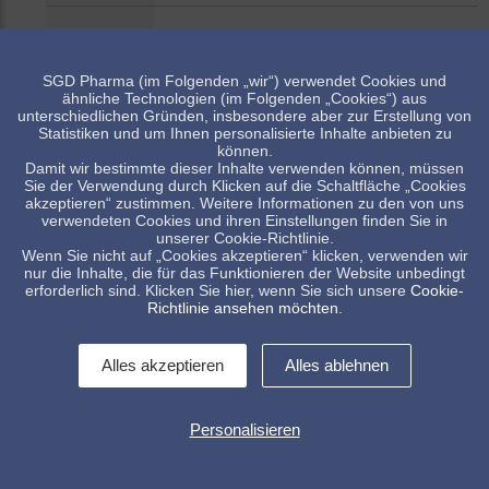
52709
100
118
95
PP 28
98
SGD Pharma (im Folgenden „wir“) verwendet Cookies und
PH
ähnliche Technologien (im Folgenden „Cookies“) aus
53153
120
128
123
106.
40
unterschiedlichen Gründen, insbesondere aber zur Erstellung von
Statistiken und um Ihnen personalisierte Inhalte anbieten zu
können.
52678
15
22
35
PP 28
52.1
Damit wir bestimmte dieser Inhalte verwenden können, müssen
Sie der Verwendung durch Klicken auf die Schaltfläche „Cookies
akzeptieren“ zustimmen. Weitere Informationen zu den von uns
verwendeten Cookies und ihren Einstellungen finden Sie in
Artikel verfügbar, Minimalmenge beachten
unserer Cookie-Richtlinie.
Wenn Sie nicht auf „Cookies akzeptieren“ klicken, verwenden wir
Standard Artikel, Verfügbarkeit abhängig vom Lagerbestand
nur die Inhalte, die für das Funktionieren der Website unbedingt
erforderlich sind. Klicken Sie hier, wenn Sie sich unsere
Cookie-
Richtlinie ansehen möchten
.
Alles akzeptieren
Alles ablehnen
Personalisieren
Kontakt
Impressum
Allg. Verkaufsbedingungen
Datenschutzerklärung
Whistleblowing
Cookies Kontrolle