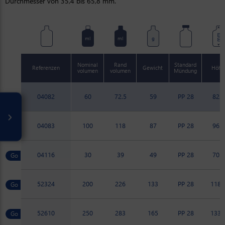
Durchmesser von 35,4 bis 65,8 mm.
mm
ml
ml
g
Nominal
Rand
Standard
Referenzen
Gewicht
Höhe
volumen
volumen
Mündung
04082
60
72.5
59
PP 28
82.5
04083
100
118
87
PP 28
96.8
04116
30
39
49
PP 28
70.4
52324
200
226
133
PP 28
118.
52610
250
283
165
PP 28
133.