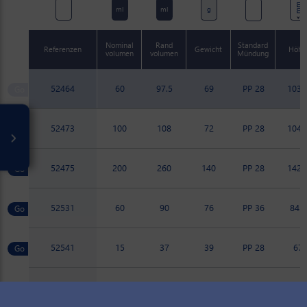
mm
ml
ml
g
Nominal
Rand
Standard
Referenzen
Gewicht
Höhe
volumen
volumen
Mündung
52464
60
97.5
69
PP 28
103.
52473
100
108
72
PP 28
104.
52475
200
260
140
PP 28
142.
52531
60
90
76
PP 36
84.8
52541
15
37
39
PP 28
67
52662
30
45
56
PP 28
72.7